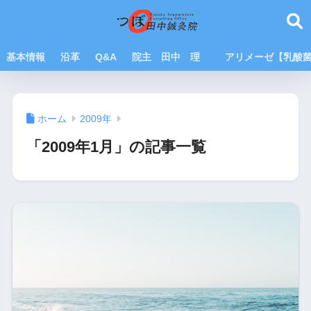
基本情報
沿革
Q&A
院主 田中 理
アリメーゼ【乳酸
ホーム
2009年
「2009年1月」の記事一覧