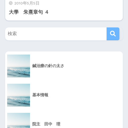
2010年5月5日
大學 朱熹章句 ４
鍼治療の針の太さ
基本情報
院主 田中 理