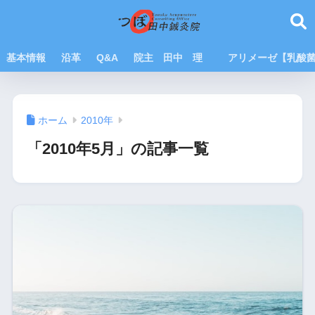
基本情報
沿革
Q&A
院主 田中 理
アリメーゼ【乳酸
ホーム
2010年
「2010年5月」の記事一覧