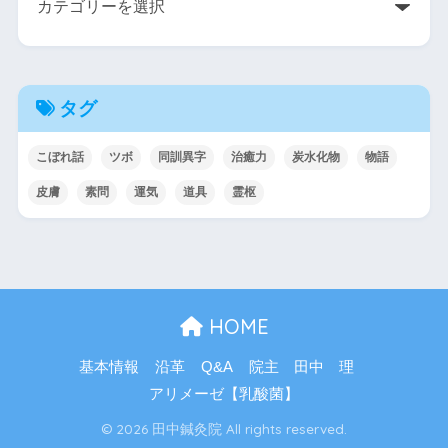
タグ
こぼれ話
ツボ
同訓異字
治癒力
炭水化物
物語
皮膚
素問
運気
道具
霊枢
HOME
基本情報
沿革
Q&A
院主 田中 理
アリメーゼ【乳酸菌】
© 2026 田中鍼灸院 All rights reserved.