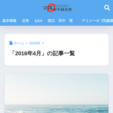
基本情報
沿革
Q&A
院主 田中 理
アリメーゼ【乳酸
ホーム
2016年
「2016年4月」の記事一覧