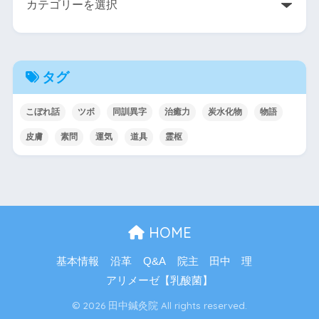
タグ
こぼれ話
ツボ
同訓異字
治癒力
炭水化物
物語
皮膚
素問
運気
道具
霊枢
HOME
基本情報
沿革
Q&A
院主 田中 理
アリメーゼ【乳酸菌】
© 2026 田中鍼灸院 All rights reserved.