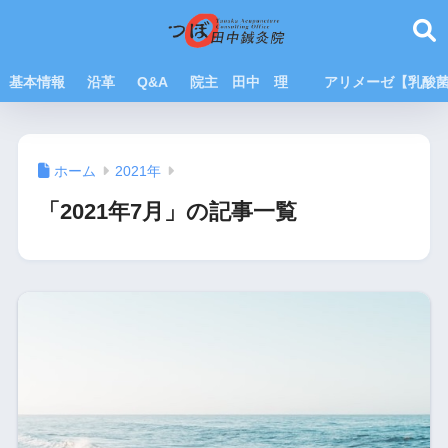
基本情報
沿革
Q&A
院主 田中 理
アリメーゼ【乳酸
ホーム
2021年
「2021年7月」の記事一覧