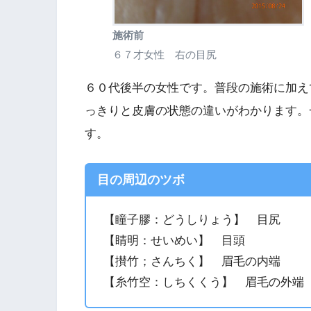
施術前
６７才女性 右の目尻
６０代後半の女性です。普段の施術に加え
っきりと皮膚の状態の違いがわかります。
す。
目の周辺のツボ
【瞳子膠：どうしりょう】 目尻
【睛明：せいめい】 目頭
【攅竹；さんちく】 眉毛の内端
【糸竹空：しちくくう】 眉毛の外端