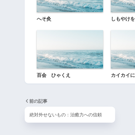
へそ灸
しもやけを
百会 ひゃくえ
カイカイに
前の記事
絶対外せないもの：治癒力への信頼