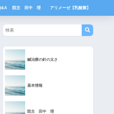
Q&A
院主 田中 理
アリメーゼ【乳酸菌】
鍼治療の針の太さ
基本情報
院主 田中 理