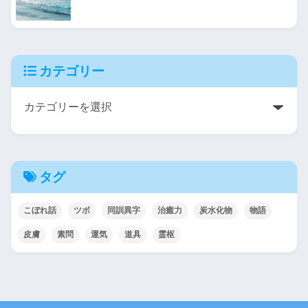
カテゴリー
タグ
こぼれ話
ツボ
同訓異字
治癒力
炭水化物
物語
皮膚
素問
運気
道具
霊枢