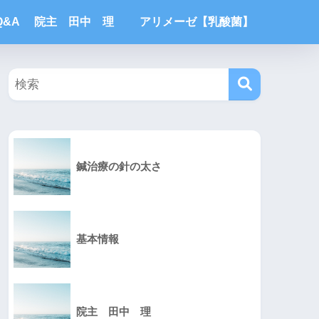
Q&A
院主 田中 理
アリメーゼ【乳酸菌】
鍼治療の針の太さ
基本情報
院主 田中 理