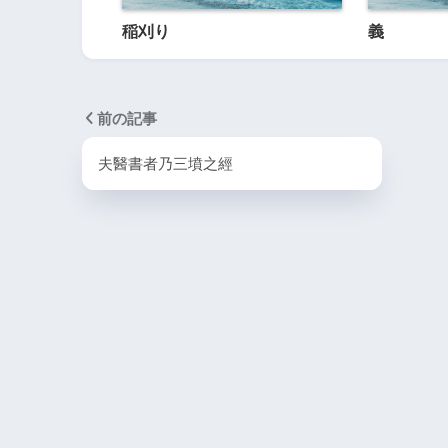
稲刈り
義
前の記事
夫醫書者乃三墳之經