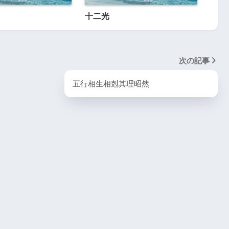
十二光
次の記事
五行相生相剋其理昭然