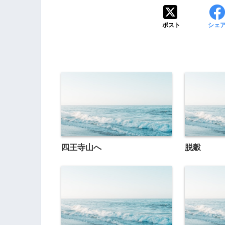
ポスト
シェ
四王寺山へ
脱穀