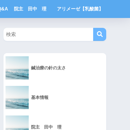
Q&A
院主 田中 理
アリメーゼ【乳酸菌】
鍼治療の針の太さ
基本情報
院主 田中 理