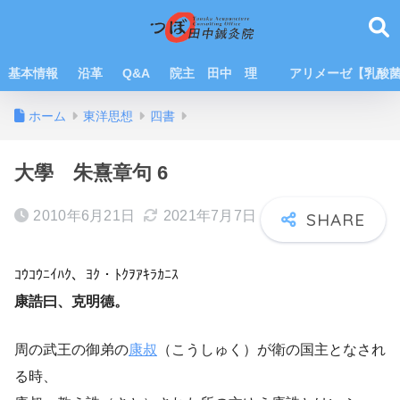
基本情報
沿革
Q&A
院主 田中 理
アリメーゼ【乳酸
ホーム
東洋思想
四書
大學 朱熹章句 6
2010年6月21日
2021年7月7日
ｺｳｺｳﾆｲﾊｸ、ﾖｸ・ﾄｸｦｱｷﾗｶﾆｽ
康誥曰、克明德。
周の武王の御弟の
康叔
（こうしゅく）が衛の国主となされ
る時、