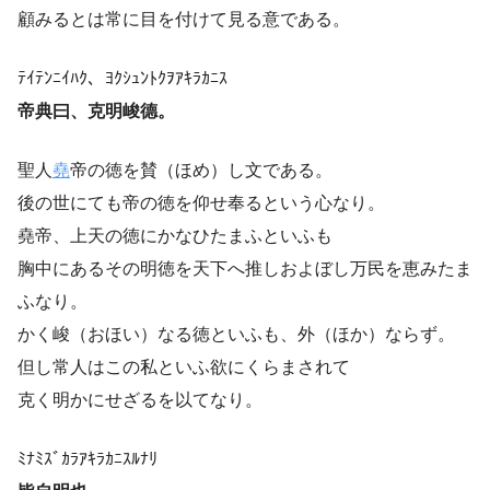
顧みるとは常に目を付けて見る意である。
ﾃｲﾃﾝﾆｲﾊｸ、ﾖｸｼｭﾝﾄｸｦｱｷﾗｶﾆｽ
帝典曰、克明峻德。
聖人
堯
帝の徳を賛（ほめ）し文である。
後の世にても帝の徳を仰せ奉るという心なり。
堯帝、上天の徳にかなひたまふといふも
胸中にあるその明徳を天下へ推しおよぼし万民を恵みたま
ふなり。
かく峻（おほい）なる徳といふも、外（ほか）ならず。
但し常人はこの私といふ欲にくらまされて
克く明かにせざるを以てなり。
ﾐﾅﾐｽﾞｶﾗｱｷﾗｶﾆｽﾙﾅﾘ