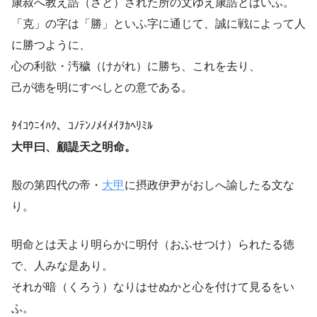
康叔へ教え誥（さと）された所の文ゆえ康誥とはいふ。
「克」の字は「勝」といふ字に通じて、誠に戦によって人
に勝つように、
心の利欲・汚穢（けがれ）に勝ち、これを去り、
己が徳を明にすべしとの意である。
ﾀｲｺｳﾆｲﾊｸ、ｺﾉﾃﾝﾉﾒｲﾒｲｦｶﾍﾘﾐﾙ
大甲曰、顧諟天之明命。
殷の第四代の帝・
大甲
に摂政伊尹がおしへ諭したる文な
り。
明命とは天より明らかに明付（おふせつけ）られたる徳
で、人みな是あり。
それが暗（くろう）なりはせぬかと心を付けて見るをい
ふ。