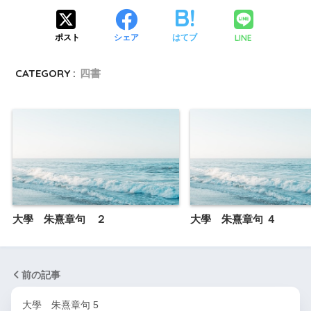
LINE
ポスト
シェア
はてブ
CATEGORY :
四書
大學 朱熹章句 ２
大學 朱熹章句 ４
前の記事
大學 朱熹章句 5