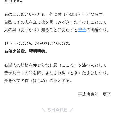
皆自明也。
右の三カ条といへども、外に替（かはり）しとならず。
自己にその志を立て徳を明（みがき）たまひしことにて
人の與（あづかり）知ることにあらずと
曾子
の御辭なり。
ﾐｷﾞﾃﾞﾝﾉｼｭｼｮｳﾊ、ﾒｲﾄｸｦｱｷﾗｶﾆｽﾙｦｼｬｸｽ
右傳之首章、釋明明德。
右聖人の明徳を仰せられし意（こころ）を述べんとして
曾子此三つの語を御引きなされ釈（とき）たまひしなり。
是を伝文の首（はじめ）の章とする。
平成庚寅年 夏至
SHARE